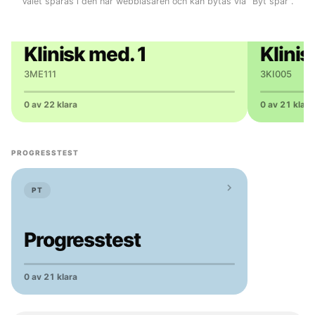
Valet sparas i den här webbläsaren och kan bytas via "Byt spår".
T6
T7
Klinisk med. 1
Klinis
3ME111
3KI005
0 av 22 klara
0 av 21 klara
PROGRESSTEST
PT
Progresstest
0 av 21 klara